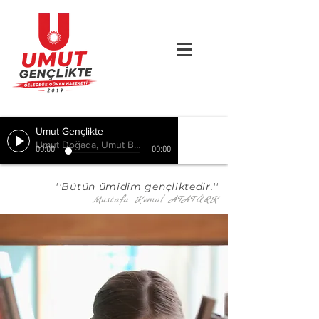
Umut Gençlikte
Umut Doğada, Umut Birlikte, Hepimizde
00:00
00:00
''Bütün ümidim gençliktedir.''
Mustafa Kemal ATATÜRK