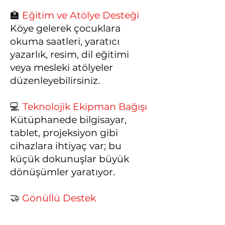
🏫
Eğitim ve Atölye Desteği
Köye gelerek çocuklara
okuma saatleri, yaratıcı
yazarlık, resim, dil eğitimi
veya mesleki atölyeler
düzenleyebilirsiniz.
💻
Teknolojik Ekipman Bağışı
Kütüphanede bilgisayar,
tablet, projeksiyon gibi
cihazlara ihtiyaç var; bu
küçük dokunuşlar büyük
dönüşümler yaratıyor.
🤝
Gönüllü Destek
Projeyi duyurmak, sponsor
bulmak veya etkinlik