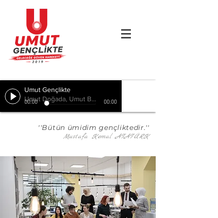
Umut Gençlikte
Umut Doğada, Umut Birlikte, Hepimizde
00:00
00:00
''Bütün ümidim gençliktedir.''
Mustafa Kemal ATATÜRK