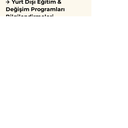
✈️
Yurt Dışı Eğitim &
Değişim Programları
Bilgilendirmeleri
'Biz gelmedik dava için, bizim işimiz sevda için,
dostun evi gönüllerdir, gönüller yapmaya
geldik''
Yunus Emre